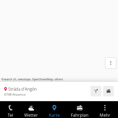
©
search.ch
,
swisstopo
,
OpenStreetMap
,
others
Stráda d'Angón
6748 Anzonico
Tel
Wetter
Karte
Fahrplan
Mehr