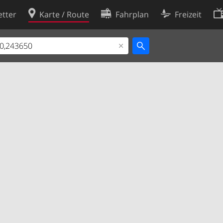
tter
Karte / Route
Fahrplan
Freizeit
Cookie-Richtlinie
ingungen
Cookie-Einstellungen
rklärung
Entwickler