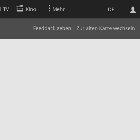
TV
Kino
Mehr
DE
Feedback geben
|
Zur alten Karte wechseln
Websuche
Apps