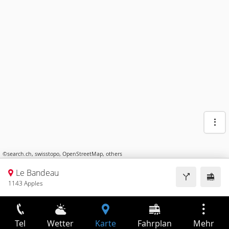
©
search.ch
,
swisstopo
,
OpenStreetMap
,
others
Le Bandeau
1143 Apples
Tel
Wetter
Karte
Fahrplan
Mehr