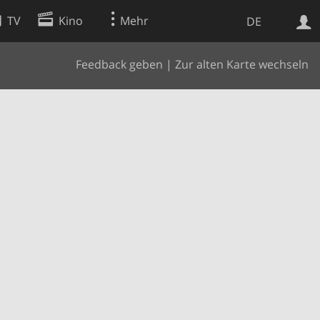
TV
Kino
Mehr
DE
Feedback geben
|
Zur alten Karte wechseln
Websuche
Apps