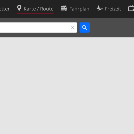
tter
Karte / Route
Fahrplan
Freizeit
Cookie-Richtlinie
ingungen
Cookie-Einstellungen
rklärung
Entwickler