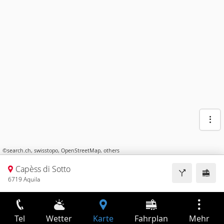
©
search.ch
,
swisstopo
,
OpenStreetMap
,
others
Capèss di Sotto
6719 Aquila
Tel
Wetter
Karte
Fahrplan
Mehr