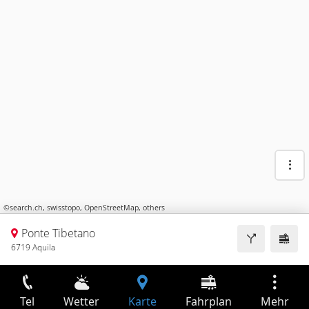
©
search.ch
,
swisstopo
,
OpenStreetMap
,
others
Ponte Tibetano
6719 Aquila
Tel
Wetter
Karte
Fahrplan
Mehr