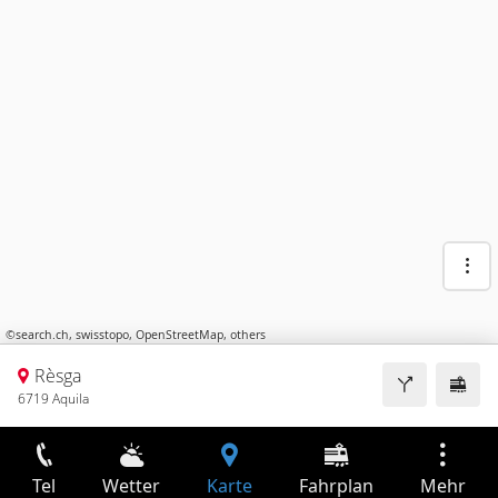
©
search.ch
,
swisstopo
,
OpenStreetMap
,
others
Rèsga
6719 Aquila
Tel
Wetter
Karte
Fahrplan
Mehr