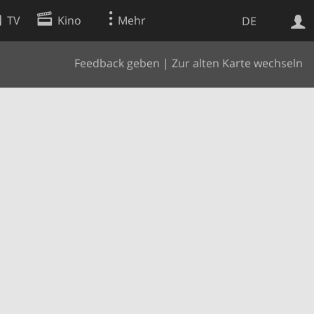
TV
Kino
Mehr
DE
Feedback geben
|
Zur alten Karte wechseln
Websuche
Apps