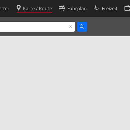
tter
Karte / Route
Fahrplan
Freizeit
Cookie-Richtlinie
ingungen
Cookie-Einstellungen
rklärung
Entwickler