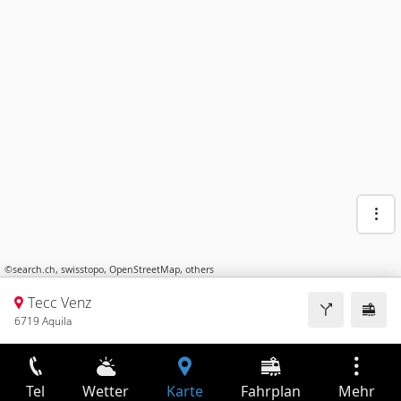
©
search.ch
,
swisstopo
,
OpenStreetMap
,
others
Tecc Venz
6719 Aquila
Tel
Wetter
Karte
Fahrplan
Mehr