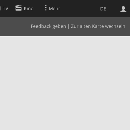
TV
Kino
Mehr
DE
Feedback geben
|
Zur alten Karte wechseln
Websuche
Apps