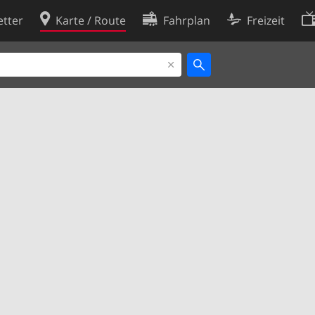
tter
Karte / Route
Fahrplan
Freizeit
Cookie-Richtlinie
ingungen
Cookie-Einstellungen
rklärung
Entwickler