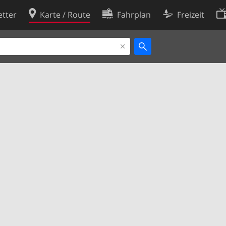
tter
Karte / Route
Fahrplan
Freizeit
Cookie-Richtlinie
ingungen
Cookie-Einstellungen
rklärung
Entwickler