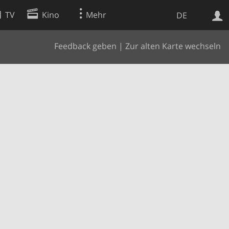
TV
Kino
Mehr
DE
Feedback geben
|
Zur alten Karte wechseln
Websuche
Apps