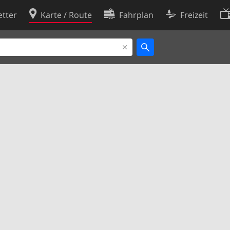
tter
Karte / Route
Fahrplan
Freizeit
Cookie-Richtlinie
ingungen
Cookie-Einstellungen
rklärung
Entwickler