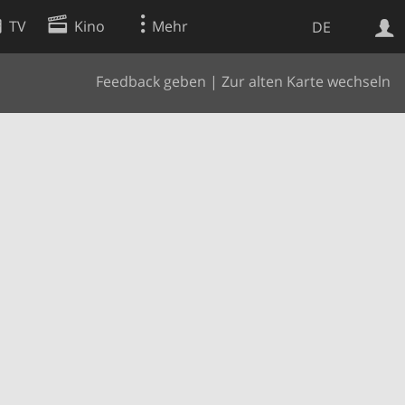
TV
Kino
Mehr
DE
Feedback geben
|
Zur alten Karte wechseln
Websuche
Apps