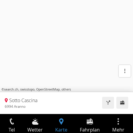
©
search.ch
,
swisstopo
,
OpenStreetMap
,
others
Sotto Cascina
6994 Aranno
Tel
Wetter
Karte
Fahrplan
Mehr