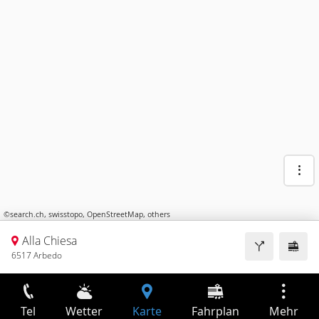
©
search.ch
,
swisstopo
,
OpenStreetMap
,
others
Alla Chiesa
6517 Arbedo
Tel
Wetter
Karte
Fahrplan
Mehr