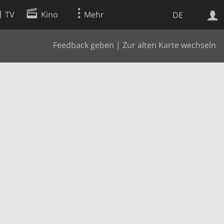
TV
Kino
Mehr
DE
Feedback geben
|
Zur alten Karte wechseln
Websuche
Apps