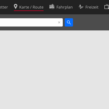
tter
Karte / Route
Fahrplan
Freizeit
Cookie-Richtlinie
ingungen
Cookie-Einstellungen
rklärung
Entwickler