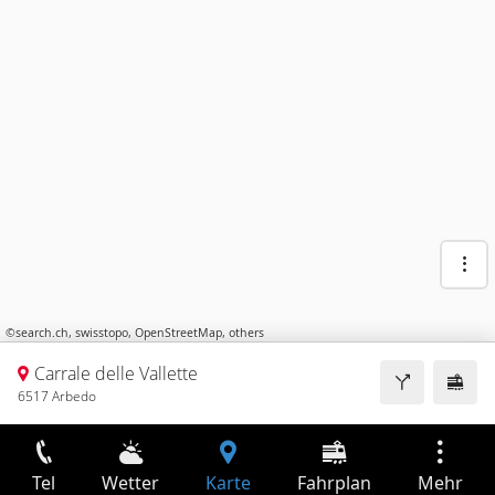
©
search.ch
,
swisstopo
,
OpenStreetMap
,
others
Carrale delle Vallette
6517 Arbedo
Tel
Wetter
Karte
Fahrplan
Mehr