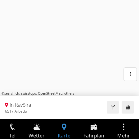
©
search.ch
,
swisstopo
,
OpenStreetMap
,
others
In Ravöira
6517 Arbedo
Tel
Wetter
Karte
Fahrplan
Mehr