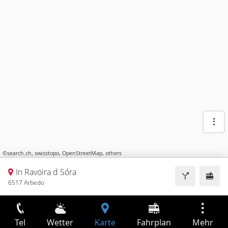
©
search.ch
,
swisstopo
,
OpenStreetMap
,
others
In Ravöira d Sóra
6517 Arbedo
Tel
Wetter
Karte
Fahrplan
Mehr