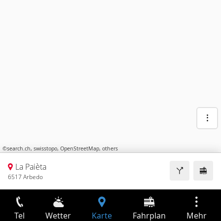
©
search.ch
,
swisstopo
,
OpenStreetMap
,
others
La Paièta
6517 Arbedo
Tel
Wetter
Karte
Fahrplan
Mehr