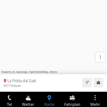
©
search.ch
,
swisstopo
,
OpenStreetMap
,
others
La Piòda dal Gatt
6517 Arbedo
Tel
Wetter
Karte
Fahrplan
Mehr