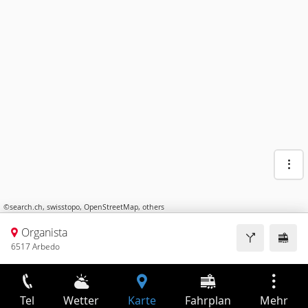
©
search.ch
,
swisstopo
,
OpenStreetMap
,
others
Organista
6517 Arbedo
Tel
Wetter
Karte
Fahrplan
Mehr