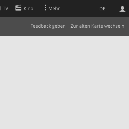
TV
Kino
Mehr
DE
Feedback geben
|
Zur alten Karte wechseln
Websuche
Apps