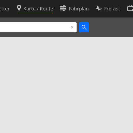
tter
Karte / Route
Fahrplan
Freizeit
Cookie-Richtlinie
ingungen
Cookie-Einstellungen
rklärung
Entwickler