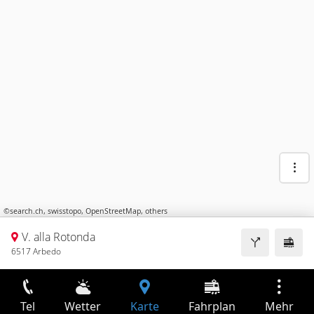
©
search.ch
,
swisstopo
,
OpenStreetMap
,
others
V. alla Rotonda
6517 Arbedo
Tel
Wetter
Karte
Fahrplan
Mehr