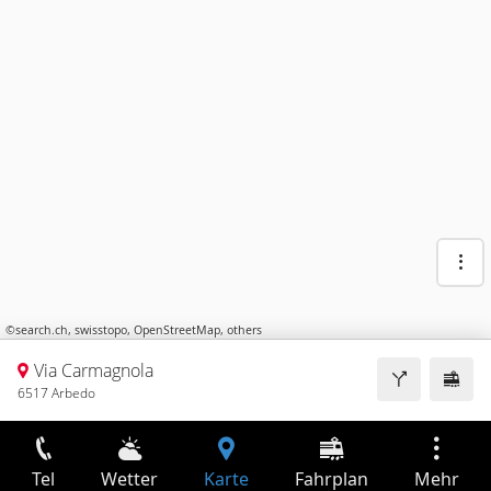
©
search.ch
,
swisstopo
,
OpenStreetMap
,
others
Via Carmagnola
6517 Arbedo
Tel
Wetter
Karte
Fahrplan
Mehr