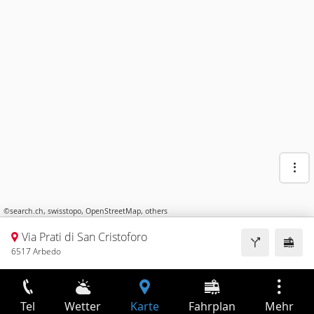
©
search.ch
,
swisstopo
,
OpenStreetMap
,
others
Via Prati di San Cristoforo
6517 Arbedo
Tel
Wetter
Karte
Fahrplan
Mehr