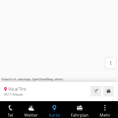
©
search.ch
,
swisstopo
,
OpenStreetMap
,
others
Via al Tiro
6517 Arbedo
Tel
Wetter
Karte
Fahrplan
Mehr