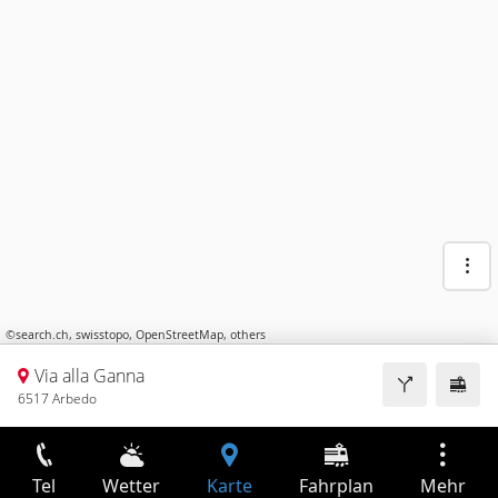
©
search.ch
,
swisstopo
,
OpenStreetMap
,
others
Via alla Ganna
6517 Arbedo
Tel
Wetter
Karte
Fahrplan
Mehr