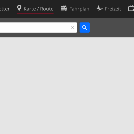
tter
Karte / Route
Fahrplan
Freizeit
Cookie-Richtlinie
ingungen
Cookie-Einstellungen
rklärung
Entwickler