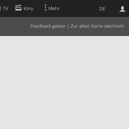
TV
Kino
Mehr
DE
Feedback geben
|
Zur alten Karte wechseln
Websuche
Apps