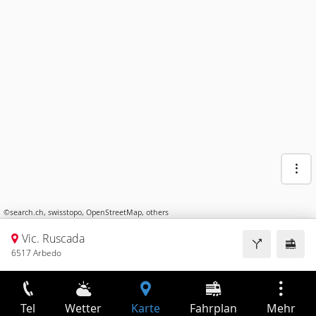
©
search.ch
,
swisstopo
,
OpenStreetMap
,
others
Vic. Ruscada
6517 Arbedo
Tel
Wetter
Karte
Fahrplan
Mehr