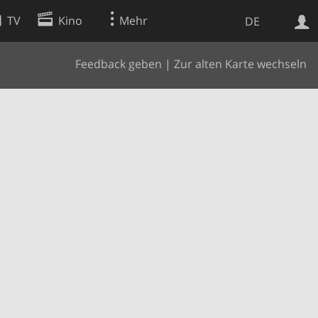
TV
Kino
Mehr
DE
Feedback geben
|
Zur alten Karte wechseln
Websuche
Apps