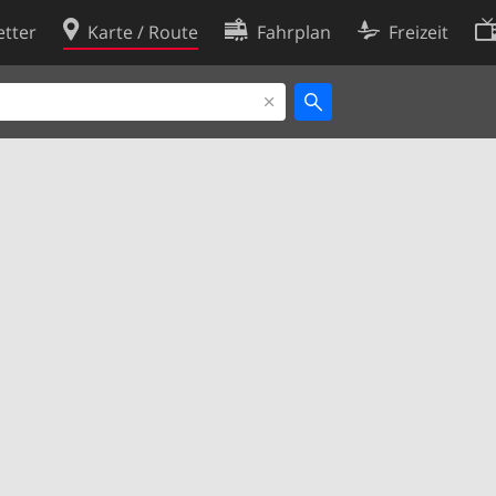
tter
Karte / Route
Fahrplan
Freizeit
Cookie-Richtlinie
ingungen
Cookie-Einstellungen
rklärung
Entwickler