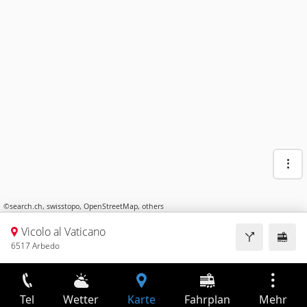
©
search.ch
,
swisstopo
,
OpenStreetMap
,
others
Vicolo al Vaticano
6517 Arbedo
Tel
Wetter
Karte
Fahrplan
Mehr