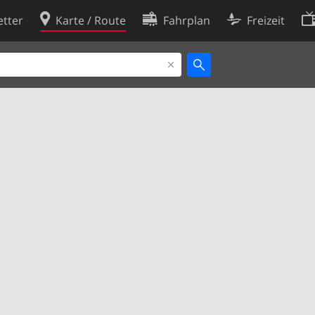
tter
Karte / Route
Fahrplan
Freizeit
Cookie-Richtlinie
ingungen
Cookie-Einstellungen
rklärung
Entwickler