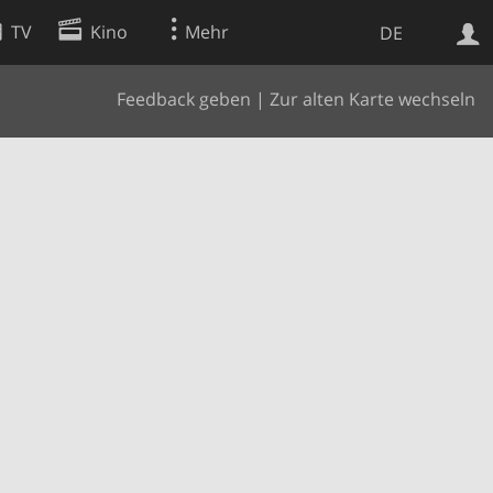
TV
Kino
Mehr
DE
Feedback geben
|
Zur alten Karte wechseln
Websuche
Apps