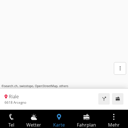
©
search.ch
,
swisstopo
,
OpenStreetMap
,
others
Riale
6618 Arcegno
Tel
Wetter
Karte
Fahrplan
Mehr