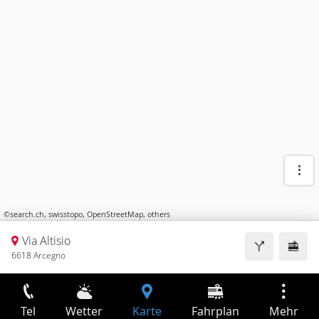
©
search.ch
,
swisstopo
,
OpenStreetMap
,
others
Via Altisio
6618 Arcegno
Tel
Wetter
Karte
Fahrplan
Mehr