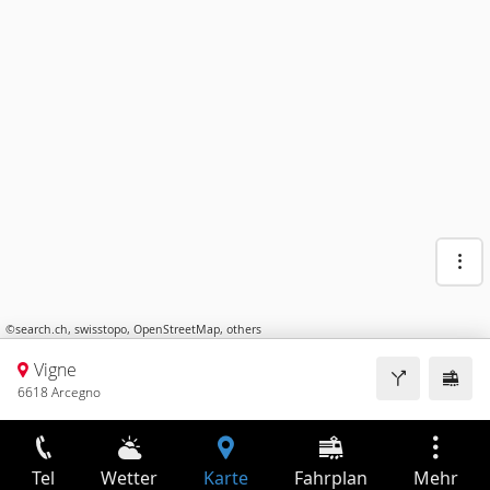
©
search.ch
,
swisstopo
,
OpenStreetMap
,
others
Vigne
6618 Arcegno
Tel
Wetter
Karte
Fahrplan
Mehr