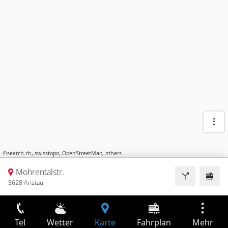
©
search.ch
,
swisstopo
,
OpenStreetMap
,
others
Mohrentalstr.
5628 Aristau
Tel
Wetter
Karte
Fahrplan
Mehr