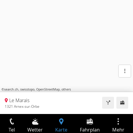
©
search.ch
,
swisstopo
,
OpenStreetMap
,
others
Le Marais
1321 Arnex-sur-Orbe
Tel
Wetter
Karte
Fahrplan
Mehr