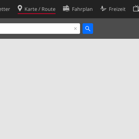
tter
Karte / Route
Fahrplan
Freizeit
Cookie-Richtlinie
ingungen
Cookie-Einstellungen
rklärung
Entwickler