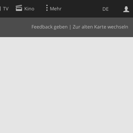
TV
Kino
Mehr
DE
Feedback geben
|
Zur alten Karte wechseln
Websuche
Apps