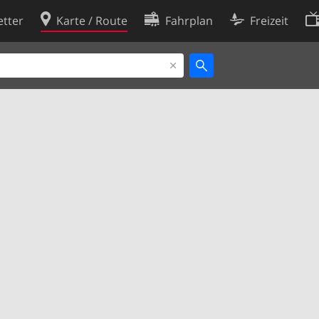
tter
Karte / Route
Fahrplan
Freizeit
Cookie-Richtlinie
ingungen
Cookie-Einstellungen
rklärung
Entwickler