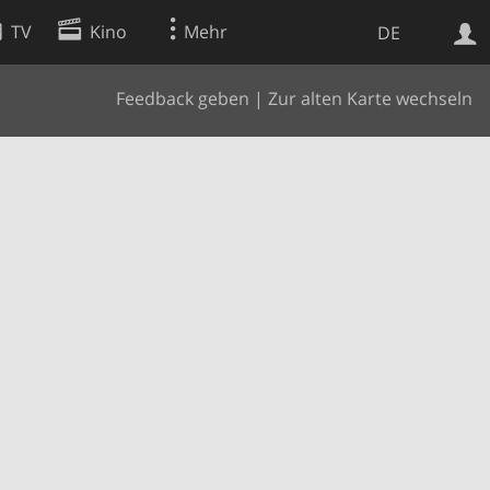
TV
Kino
Mehr
DE
Feedback geben
|
Zur alten Karte wechseln
Websuche
Apps