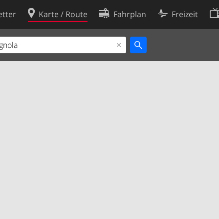
tter
Karte / Route
Fahrplan
Freizeit
Cookie-Richtlinie
ingungen
Cookie-Einstellungen
rklärung
Entwickler