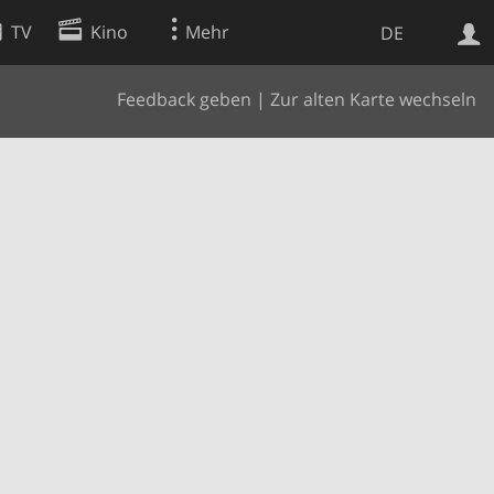
TV
Kino
Mehr
DE
Feedback geben
|
Zur alten Karte wechseln
Websuche
Apps