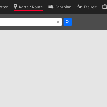
tter
Karte / Route
Fahrplan
Freizeit
Cookie-Richtlinie
ingungen
Cookie-Einstellungen
rklärung
Entwickler