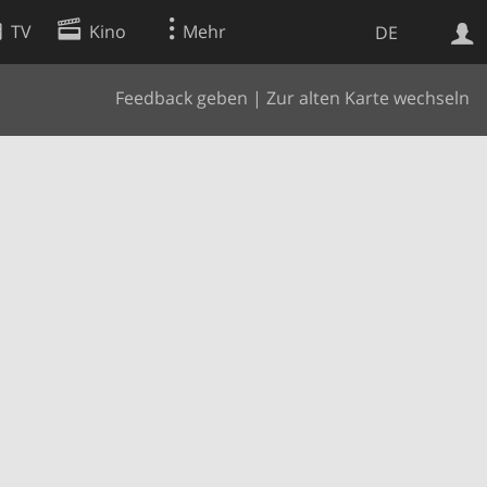
TV
Kino
Mehr
DE
Feedback geben
|
Zur alten Karte wechseln
Websuche
Apps