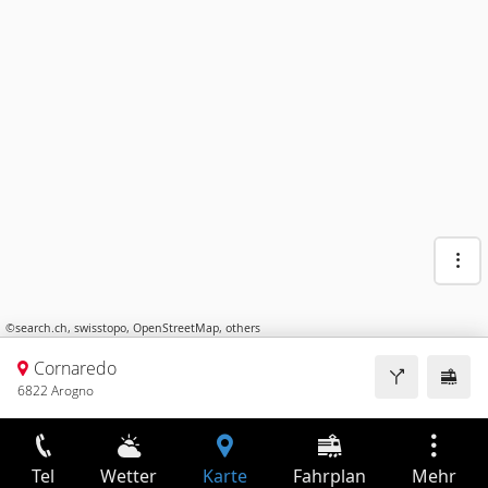
©
search.ch
,
swisstopo
,
OpenStreetMap
,
others
Cornaredo
6822 Arogno
Tel
Wetter
Karte
Fahrplan
Mehr