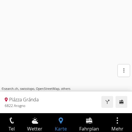
©
search.ch
,
swisstopo
,
OpenStreetMap
,
others
Piázza Gránda
6822 Arogno
Tel
Wetter
Karte
Fahrplan
Mehr