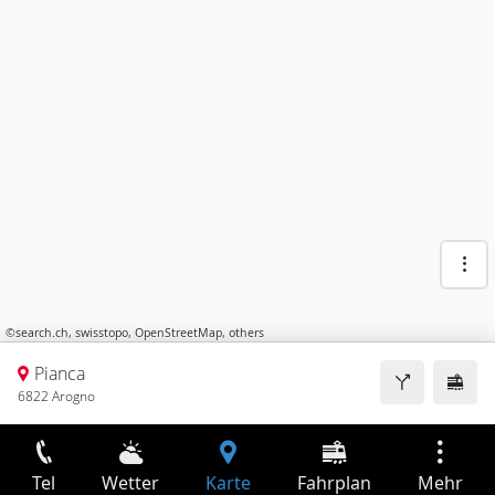
©
search.ch
,
swisstopo
,
OpenStreetMap
,
others
Pianca
6822 Arogno
Tel
Wetter
Karte
Fahrplan
Mehr