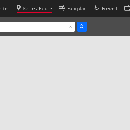
tter
Karte / Route
Fahrplan
Freizeit
Cookie-Richtlinie
ingungen
Cookie-Einstellungen
rklärung
Entwickler