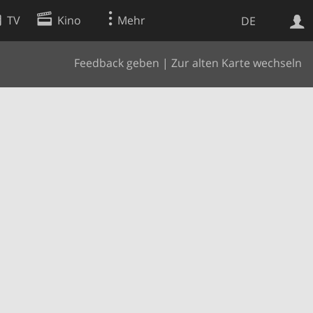
TV
Kino
Mehr
DE
Feedback geben
|
Zur alten Karte wechseln
Websuche
Apps