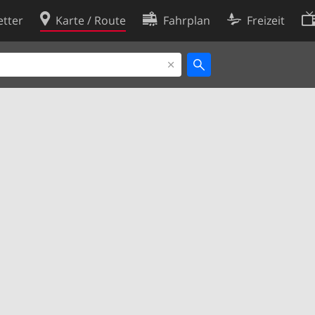
tter
Karte / Route
Fahrplan
Freizeit
Cookie-Richtlinie
ingungen
Cookie-Einstellungen
rklärung
Entwickler