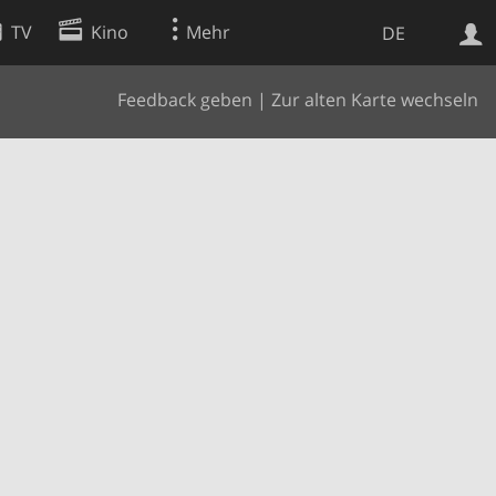
TV
Kino
Mehr
DE
Feedback geben
|
Zur alten Karte wechseln
Websuche
Apps