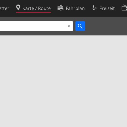
tter
Karte / Route
Fahrplan
Freizeit
Cookie-Richtlinie
ingungen
Cookie-Einstellungen
rklärung
Entwickler