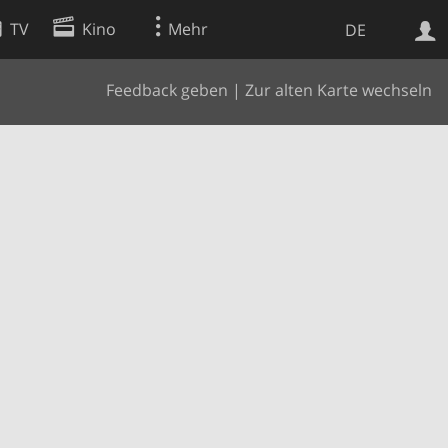
TV
Kino
Mehr
DE
Feedback geben
|
Zur alten Karte wechseln
Websuche
Apps