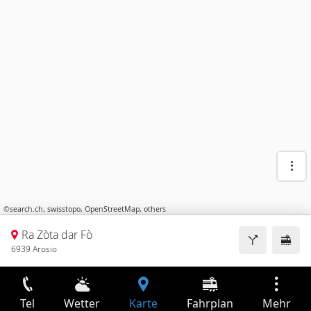
©
search.ch
,
swisstopo
,
OpenStreetMap
,
others
Ra Zòta dar Fò
6939 Arosio
Tel
Wetter
Karte
Fahrplan
Mehr