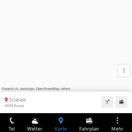
©
search.ch
,
swisstopo
,
OpenStreetMap
,
others
Sciarasc
6939 Arosio
Tel
Wetter
Karte
Fahrplan
Mehr