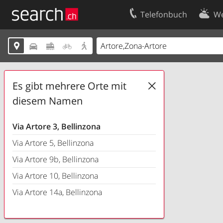
Telefonbuch
We
Ihr Eintrag
Kontakt





Kundencenter Geschäftskunden
Nutzungsbed
Impressum
Datenschutze
Es gibt mehrere Orte mit
diesem Namen
Via Artore 3, Bellinzona
Via Artore 5, Bellinzona
Via Artore 9b, Bellinzona
Via Artore 10, Bellinzona
Via Artore 14a, Bellinzona