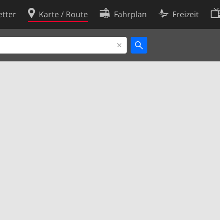
tter
Karte / Route
Fahrplan
Freizeit
Cookie-Richtlinie
ingungen
Cookie-Einstellungen
rklärung
Entwickler