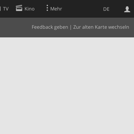
TV
Kino
Mehr
DE
Feedback geben
|
Zur alten Karte wechseln
Websuche
Apps